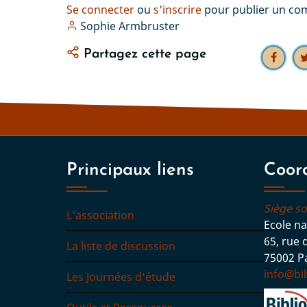
Se connecter
ou
s'inscrire
pour publier un c
Sophie Armbruster
Partagez cette page
Principaux liens
Coor
Siège so
L'association
Ecole na
65, rue 
La liste de discussion
75002 Pa
info@bib
Les Journées d'étude