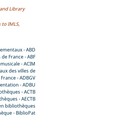
and Library
s to IMLS,
rtementaux - ABD
s de France - ABF
 musicale - ACIM
ux des villes de
France - ADBGV
mentation - ADBU
iothèques - ACTB
othèques - AECTB
n bibliothèques
èque - BiblioPat