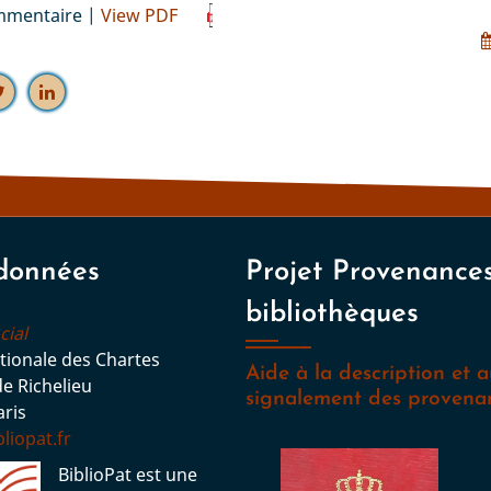
ommentaire
View PDF
données
Projet Provenance
bibliothèques
cial
tionale des Chartes
Aide à la description et 
de Richelieu
signalement des provena
ris
liopat.fr
BiblioPat est une