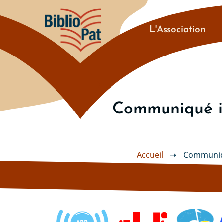
Aller
au
Navigation
contenu
L'Association
principal
principale
Communiqué in
Accueil
➝
Communiqué