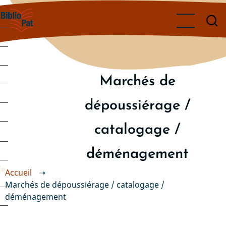
Aller
au
contenu
principal
Marchés de
dépoussiérage /
catalogage /
déménagement
de
Accueil
➝
Marchés de dépoussiérage / catalogage /
déménagement