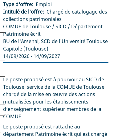
Type d'offre
Emploi
Intitulé de l'offre
Chargé de catalogage des
collections patrimoniales
Structure
COMUE de Toulouse / SICD / Département
Patrimoine écrit
Lieu
BU de l'Arsenal, SCD de l'Université Toulouse
s
Capitole (Toulouse)
Date(s)
14/09/2026 - 14/09/2027
Description
Le poste proposé est à pourvoir au SICD de
Toulouse, service de la COMUE de Toulouse
chargé de la mise en œuvre des actions
mutualisées pour les établissements
d’enseignement supérieur membres de la
COMUE.
Le poste proposé est rattaché au
e
département Patrimoine écrit qui est chargé