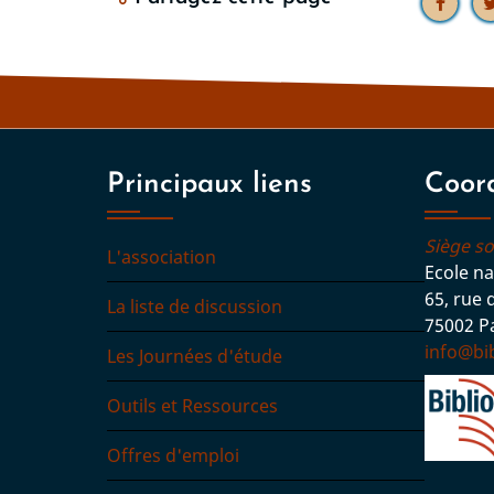
Principaux liens
Coor
Siège so
L'association
Ecole na
65, rue 
La liste de discussion
75002 Pa
info@bib
Les Journées d'étude
Outils et Ressources
Offres d'emploi