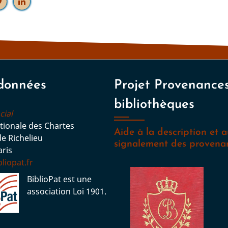
données
Projet Provenance
bibliothèques
cial
tionale des Chartes
Aide à la description et 
de Richelieu
signalement des provena
ris
liopat.fr
BiblioPat est une
association Loi 1901.