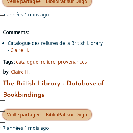
Veille partagée | BiblioPat sur Diigo
7 années 1 mois ago
Comments:
s
Catalogue des reliures de la British Library
-
Claire H.
Tags:
catalogue
,
reliure
,
provenances
by:
Claire H.
The British Library - Database of
Bookbindings
Veille partagée | BiblioPat sur Diigo
7 années 1 mois ago
e