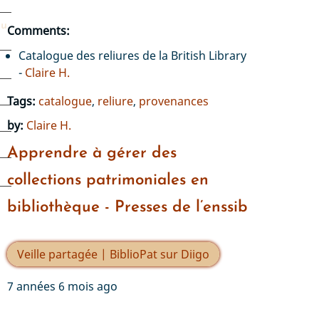
du
Comments:
Catalogue des reliures de la British Library
-
Claire H.
Tags:
catalogue
,
reliure
,
provenances
by:
Claire H.
Apprendre à gérer des
collections patrimoniales en
bibliothèque - Presses de l’enssib
Veille partagée | BiblioPat sur Diigo
7 années 6 mois ago