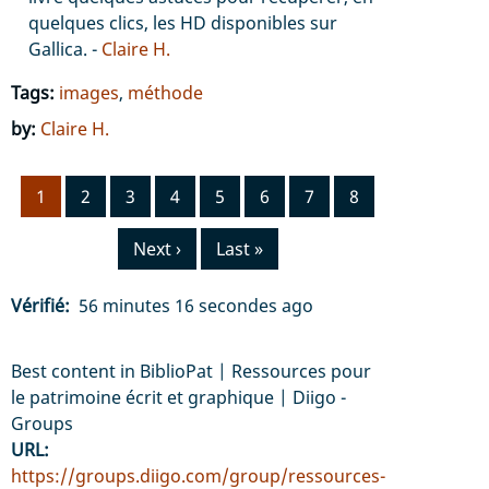
quelques clics, les HD disponibles sur
Gallica. -
Claire H.
Tags:
images
,
méthode
by:
Claire H.
Pagination
Page
1
Page
2
Page
3
Page
4
Page
5
Page
6
Page
7
Page
8
courante
Page
Next ›
Dernière
Last »
suivante
page
Vérifié
56 minutes 16 secondes ago
Best content in BiblioPat | Ressources pour
le patrimoine écrit et graphique | Diigo -
Groups
URL
https://groups.diigo.com/group/ressources-