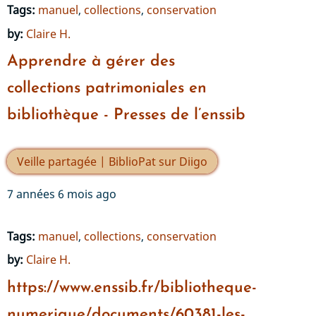
Tags:
manuel
,
collections
,
conservation
by:
Claire H.
Apprendre à gérer des
collections patrimoniales en
bibliothèque - Presses de l’enssib
Veille partagée | BiblioPat sur Diigo
7 années 6 mois ago
Tags:
manuel
,
collections
,
conservation
by:
Claire H.
https://www.enssib.fr/bibliotheque-
numerique/documents/60381-les-