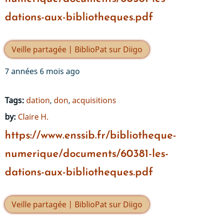
dations-aux-bibliotheques.pdf
Veille partagée | BiblioPat sur Diigo
7 années 6 mois ago
Tags:
dation
,
don
,
acquisitions
by:
Claire H.
https://www.enssib.fr/bibliotheque-
numerique/documents/60381-les-
dations-aux-bibliotheques.pdf
Veille partagée | BiblioPat sur Diigo