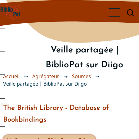
Aller
au
contenu
principal
Veille partagée |
BiblioPat sur Diigo
Accueil
➝
Agrégateur
➝
Sources
➝
Veille partagée | BiblioPat sur Diigo
de
The British Library - Database of
Bookbindings