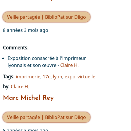
Veille partagée | BiblioPat sur Diigo
8 années 3 mois ago
Comments:
Exposition consacrée à l’imprimeur
lyonnais et son œuvre -
Claire H.
Tags:
imprimerie
,
17e
,
lyon
,
expo_virtuelle
by:
Claire H.
Marc Michel Rey
Veille partagée | BiblioPat sur Diigo
8 années 3 mois ago